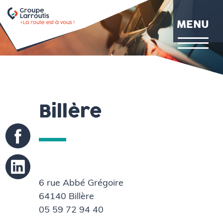
Aller
au
MENU
contenu
principal
Billère
6 rue Abbé Grégoire
64140 Billère
05 59 72 94 40