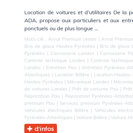
Location de voitures et d’utilitaires De la 
ADA, propose aux particuliers et aux entr
ponctuels ou de plus longue …
Mots-clé :
Arval Premium center
|
Arval Premium
Bris de glace Hautes-Pyrénées
|
Bris de glace
Pyrénées
|
Carrosserie Landes
|
Carrosserie P
Controle technique Landes
|
Controle techniqu
Landes
|
Entretien Pau
|
Entretien Pyrénées-At
Atlantiques
|
Location Billère
|
Location Hautes
Hautes-Pyrénées
|
Mécanique Landes
|
Mécaniq
de voitures Landes
|
Prêt de voitures Pau
|
Prêt
Réparation Pau
|
Réparation Pyrénées-Atlantiq
premium Pau
|
Services premium Pyrénées-Atl
Vehicules électriques Billère
|
Vehicules électr
Pyrénées-Atlantiques
|
Voiture Billère
|
Voiture H
d’infos