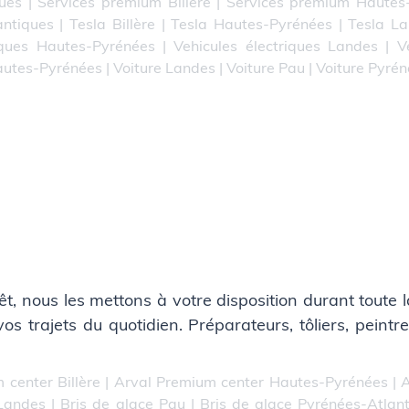
ues
|
Services premium Billère
|
Services premium Hautes
antiques
|
Tesla Billère
|
Tesla Hautes-Pyrénées
|
Tesla L
iques Hautes-Pyrénées
|
Vehicules électriques Landes
|
V
autes-Pyrénées
|
Voiture Landes
|
Voiture Pau
|
Voiture Pyré
t, nous les mettons à votre disposition durant toute
trajets du quotidien. Préparateurs, tôliers, peintres
 center Billère
|
Arval Premium center Hautes-Pyrénées
|
A
 Landes
|
Bris de glace Pau
|
Bris de glace Pyrénées-Atlan