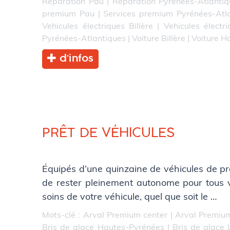
Réparation Pau
|
Réparation Pyrénées-Atlantiq
premium Pau
|
Services premium Pyrénées-Atl
Vehicules électriques Billère
|
Vehicules électr
Pyrénées-Atlantiques
|
Voiture Billère
|
Voiture H
d’infos
PRÊT DE VÉHICULES
Équipés d’une quinzaine de véhicules de prê
de rester pleinement autonome pour tous vos 
soins de votre véhicule, quel que soit le …
Mots-clé :
Arval Premium center
|
Arval Premium
Bris de glace Hautes-Pyrénées
|
Bris de glace