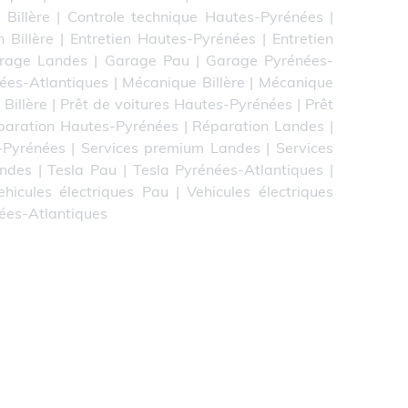
 Billère
|
Controle technique Hautes-Pyrénées
|
n Billère
|
Entretien Hautes-Pyrénées
|
Entretien
rage Landes
|
Garage Pau
|
Garage Pyrénées-
ées-Atlantiques
|
Mécanique Billère
|
Mécanique
 Billère
|
Prêt de voitures Hautes-Pyrénées
|
Prêt
paration Hautes-Pyrénées
|
Réparation Landes
|
-Pyrénées
|
Services premium Landes
|
Services
andes
|
Tesla Pau
|
Tesla Pyrénées-Atlantiques
|
ehicules électriques Pau
|
Vehicules électriques
nées-Atlantiques