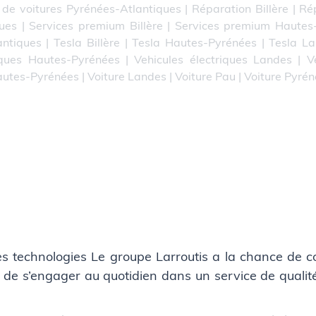
 de voitures Pyrénées-Atlantiques
|
Réparation Billère
|
Ré
ues
|
Services premium Billère
|
Services premium Hautes
antiques
|
Tesla Billère
|
Tesla Hautes-Pyrénées
|
Tesla L
iques Hautes-Pyrénées
|
Vehicules électriques Landes
|
V
autes-Pyrénées
|
Voiture Landes
|
Voiture Pau
|
Voiture Pyré
res technologies Le groupe Larroutis a la chance de 
de s’engager au quotidien dans un service de qualité 