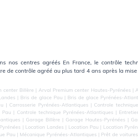
ns nos centres agréés En France, le contrôle techni
ntre de contrôle agréé au plus tard 4 ans après la mise
 center Billère
|
Arval Premium center Hautes-Pyrénées
|
A
 Landes
|
Bris de glace Pau
|
Bris de glace Pyrénées-Atlan
au
|
Carrosserie Pyrénées-Atlantiques
|
Controle technique
e Pau
|
Controle technique Pyrénées-Atlantiques
|
Entretie
lantiques
|
Garage Billère
|
Garage Hautes-Pyrénées
|
Ga
-Pyrénées
|
Location Landes
|
Location Pau
|
Location Pyrén
ue Pau
|
Mécanique Pyrénées-Atlantiques
|
Prêt de voitures