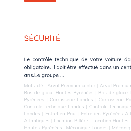
SÉCURITÉ
Le contrôle technique de votre voiture da
obligatoire. Il doit être effectué dans un ce
ans.Le groupe …
Mots-clé :
Arval Premium center
|
Arval Premium
Bris de glace Hautes-Pyrénées
|
Bris de glace
Pyrénées
|
Carrosserie Landes
|
Carrosserie P
Controle technique Landes
|
Controle techniqu
Landes
|
Entretien Pau
|
Entretien Pyrénées-At
Atlantiques
|
Location Billère
|
Location Hautes
Hautes-Pyrénées
|
Mécanique Landes
|
Mécaniq