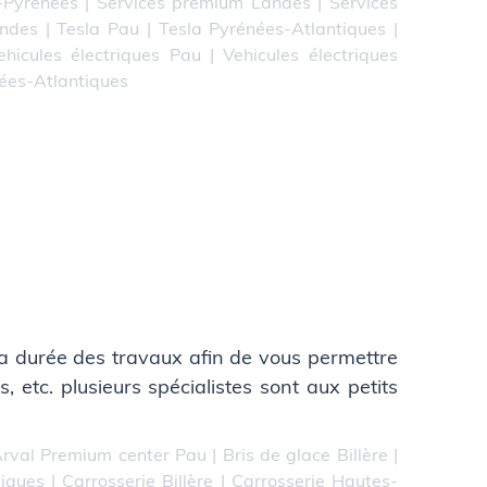
-Pyrénées
|
Services premium Landes
|
Services
andes
|
Tesla Pau
|
Tesla Pyrénées-Atlantiques
|
ehicules électriques Pau
|
Vehicules électriques
nées-Atlantiques
 la durée des travaux afin de vous permettre
, etc. plusieurs spécialistes sont aux petits
rval Premium center Pau
|
Bris de glace Billère
|
tiques
|
Carrosserie Billère
|
Carrosserie Hautes-