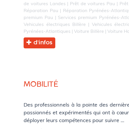
de voitures Landes
|
Prêt de voitures Pau
|
Prêt
Réparation Pau
|
Réparation Pyrénées-Atlantiq
premium Pau
|
Services premium Pyrénées-Atl
Vehicules électriques Billère
|
Vehicules électr
Pyrénées-Atlantiques
|
Voiture Billère
|
Voiture H
d’infos
MOBILITÉ
Des professionnels à la pointe des derniè
passionnés et expérimentés qui ont à cœur 
déployer leurs compétences pour suivre …