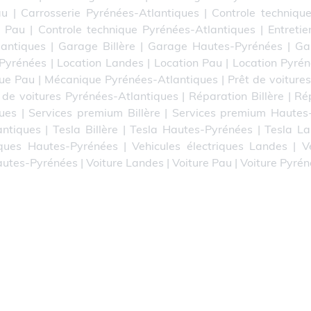
au
|
Carrosserie Pyrénées-Atlantiques
|
Controle technique
e Pau
|
Controle technique Pyrénées-Atlantiques
|
Entretie
lantiques
|
Garage Billère
|
Garage Hautes-Pyrénées
|
Ga
-Pyrénées
|
Location Landes
|
Location Pau
|
Location Pyrén
ue Pau
|
Mécanique Pyrénées-Atlantiques
|
Prêt de voitures
 de voitures Pyrénées-Atlantiques
|
Réparation Billère
|
Ré
ues
|
Services premium Billère
|
Services premium Hautes
antiques
|
Tesla Billère
|
Tesla Hautes-Pyrénées
|
Tesla L
iques Hautes-Pyrénées
|
Vehicules électriques Landes
|
V
autes-Pyrénées
|
Voiture Landes
|
Voiture Pau
|
Voiture Pyré