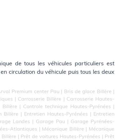
que de tous les véhicules particuliers est
 en circulation du véhicule puis tous les deux
rval Premium center Pau
|
Bris de glace Billère
|
tiques
|
Carrosserie Billère
|
Carrosserie Hautes-
 Billère
|
Controle technique Hautes-Pyrénées
|
n Billère
|
Entretien Hautes-Pyrénées
|
Entretien
rage Landes
|
Garage Pau
|
Garage Pyrénées-
ées-Atlantiques
|
Mécanique Billère
|
Mécanique
 Billère
|
Prêt de voitures Hautes-Pyrénées
|
Prêt