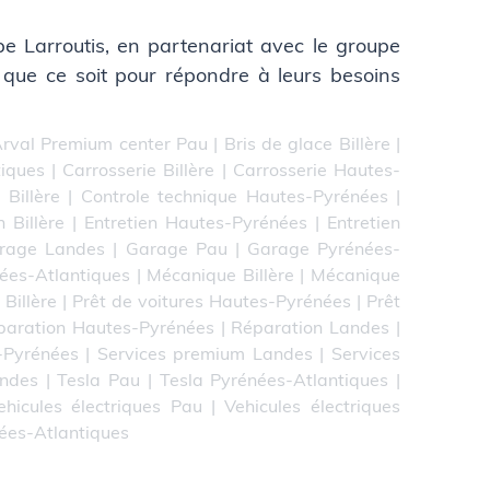
oupe Larroutis, en partenariat avec le groupe
 que ce soit pour répondre à leurs besoins
rval Premium center Pau
|
Bris de glace Billère
|
tiques
|
Carrosserie Billère
|
Carrosserie Hautes-
 Billère
|
Controle technique Hautes-Pyrénées
|
n Billère
|
Entretien Hautes-Pyrénées
|
Entretien
rage Landes
|
Garage Pau
|
Garage Pyrénées-
ées-Atlantiques
|
Mécanique Billère
|
Mécanique
 Billère
|
Prêt de voitures Hautes-Pyrénées
|
Prêt
paration Hautes-Pyrénées
|
Réparation Landes
|
-Pyrénées
|
Services premium Landes
|
Services
andes
|
Tesla Pau
|
Tesla Pyrénées-Atlantiques
|
ehicules électriques Pau
|
Vehicules électriques
nées-Atlantiques