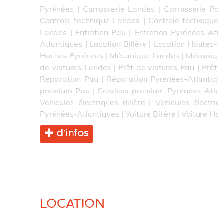
Pyrénées
|
Carrosserie Landes
|
Carrosserie P
Controle technique Landes
|
Controle techniqu
Landes
|
Entretien Pau
|
Entretien Pyrénées-At
Atlantiques
|
Location Billère
|
Location Hautes
Hautes-Pyrénées
|
Mécanique Landes
|
Mécaniq
de voitures Landes
|
Prêt de voitures Pau
|
Prêt
Réparation Pau
|
Réparation Pyrénées-Atlantiq
premium Pau
|
Services premium Pyrénées-Atl
Vehicules électriques Billère
|
Vehicules électr
Pyrénées-Atlantiques
|
Voiture Billère
|
Voiture H
d’infos
LOCATION