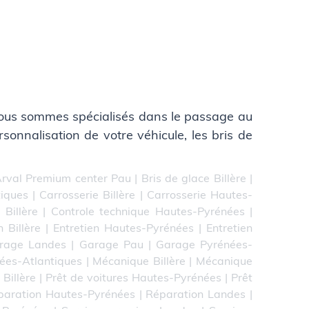
Nous sommes spécialisés dans le passage au
rsonnalisation de votre véhicule, les bris de
rval Premium center Pau
|
Bris de glace Billère
|
tiques
|
Carrosserie Billère
|
Carrosserie Hautes-
 Billère
|
Controle technique Hautes-Pyrénées
|
n Billère
|
Entretien Hautes-Pyrénées
|
Entretien
rage Landes
|
Garage Pau
|
Garage Pyrénées-
ées-Atlantiques
|
Mécanique Billère
|
Mécanique
 Billère
|
Prêt de voitures Hautes-Pyrénées
|
Prêt
paration Hautes-Pyrénées
|
Réparation Landes
|