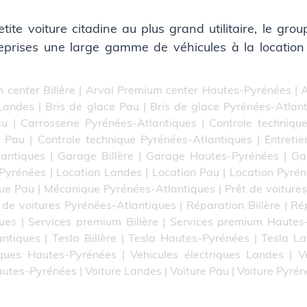
petite voiture citadine au plus grand utilitaire, le gr
eprises une large gamme de véhicules à la location
 center Billère
|
Arval Premium center Hautes-Pyrénées
|
A
 Landes
|
Bris de glace Pau
|
Bris de glace Pyrénées-Atlan
au
|
Carrosserie Pyrénées-Atlantiques
|
Controle technique
e Pau
|
Controle technique Pyrénées-Atlantiques
|
Entretie
lantiques
|
Garage Billère
|
Garage Hautes-Pyrénées
|
Ga
-Pyrénées
|
Location Landes
|
Location Pau
|
Location Pyrén
ue Pau
|
Mécanique Pyrénées-Atlantiques
|
Prêt de voitures
 de voitures Pyrénées-Atlantiques
|
Réparation Billère
|
Ré
ues
|
Services premium Billère
|
Services premium Hautes
antiques
|
Tesla Billère
|
Tesla Hautes-Pyrénées
|
Tesla L
iques Hautes-Pyrénées
|
Vehicules électriques Landes
|
V
autes-Pyrénées
|
Voiture Landes
|
Voiture Pau
|
Voiture Pyré