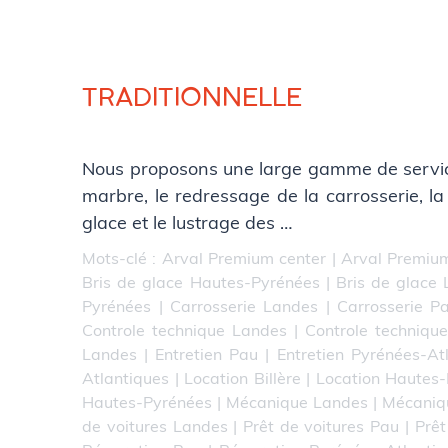
TRADITIONNELLE
Nous proposons une large gamme de service
marbre, le redressage de la carrosserie, la 
glace et le lustrage des …
Mots-clé :
Arval Premium center
|
Arval Premium
Bris de glace Hautes-Pyrénées
|
Bris de glace
Pyrénées
|
Carrosserie Landes
|
Carrosserie P
Controle technique Landes
|
Controle techniqu
Landes
|
Entretien Pau
|
Entretien Pyrénées-At
Atlantiques
|
Location Billère
|
Location Hautes
Hautes-Pyrénées
|
Mécanique Landes
|
Mécaniq
de voitures Landes
|
Prêt de voitures Pau
|
Prêt