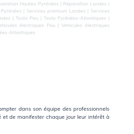
paration Hautes-Pyrénées
|
Réparation Landes
|
-Pyrénées
|
Services premium Landes
|
Services
andes
|
Tesla Pau
|
Tesla Pyrénées-Atlantiques
|
ehicules électriques Pau
|
Vehicules électriques
nées-Atlantiques
compter dans son équipe des professionnels
et de manifester chaque jour leur intérêt à