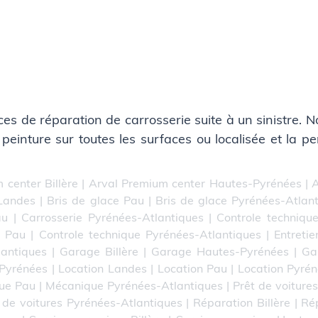
s de réparation de carrosserie suite à un sinistre. 
peinture sur toutes les surfaces ou localisée et la pe
 center Billère
|
Arval Premium center Hautes-Pyrénées
|
A
 Landes
|
Bris de glace Pau
|
Bris de glace Pyrénées-Atlan
au
|
Carrosserie Pyrénées-Atlantiques
|
Controle technique
e Pau
|
Controle technique Pyrénées-Atlantiques
|
Entretie
lantiques
|
Garage Billère
|
Garage Hautes-Pyrénées
|
Ga
-Pyrénées
|
Location Landes
|
Location Pau
|
Location Pyrén
ue Pau
|
Mécanique Pyrénées-Atlantiques
|
Prêt de voitures
 de voitures Pyrénées-Atlantiques
|
Réparation Billère
|
Ré