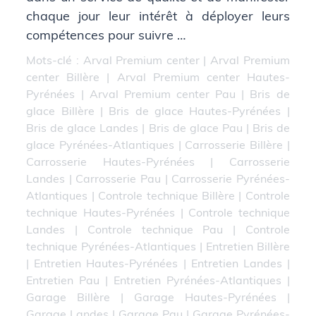
chaque jour leur intérêt à déployer leurs
compétences pour suivre …
Mots-clé :
Arval Premium center
|
Arval Premium
center Billère
|
Arval Premium center Hautes-
Pyrénées
|
Arval Premium center Pau
|
Bris de
glace Billère
|
Bris de glace Hautes-Pyrénées
|
Bris de glace Landes
|
Bris de glace Pau
|
Bris de
glace Pyrénées-Atlantiques
|
Carrosserie Billère
|
Carrosserie Hautes-Pyrénées
|
Carrosserie
Landes
|
Carrosserie Pau
|
Carrosserie Pyrénées-
Atlantiques
|
Controle technique Billère
|
Controle
technique Hautes-Pyrénées
|
Controle technique
Landes
|
Controle technique Pau
|
Controle
technique Pyrénées-Atlantiques
|
Entretien Billère
|
Entretien Hautes-Pyrénées
|
Entretien Landes
|
Entretien Pau
|
Entretien Pyrénées-Atlantiques
|
Garage Billère
|
Garage Hautes-Pyrénées
|
Garage Landes
|
Garage Pau
|
Garage Pyrénées-