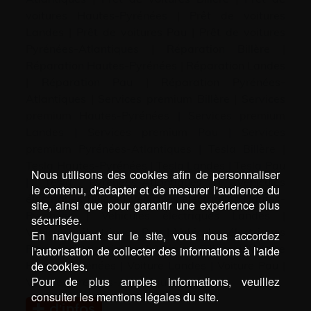
voitures Hautes-Pyrénées
|
Prêt de voitures
Landes
|
Prêt de voitures Pau
|
Prêt de voitures
Pyrénées-Atlantiques
|
Réparation Billère
|
Réparation Hautes-Pyrénées
|
Réparation Landes
|
Réparation Pau
|
Réparation Pyrénées-
Atlantiques
|
Services premium Billère
|
Services
premium Hautes-Pyrénées
|
Services premium
Landes
|
Services premium Pau
|
Services
premium Pyrénées-Atlantiques
|
Tesla Billère
|
Tesla Hautes-Pyrénées
|
Tesla Landes
|
Tesla Pau
Nous utilisons des cookies afin de personnaliser
|
Tesla Pyrénées-Atlantiques
|
Vehicules
le contenu, d'adapter et de mesurer l'audience du
électriques Billère
|
Vehicules électriques Hautes-
site, ainsi que pour garantir une expérience plus
Pyrénées
|
Vehicules électriques Landes
|
sécurisée.
Vehicules électriques Pau
|
Vehicules électriques
En naviguant sur le site, vous nous accordez
Pyrénées-Atlantiques
|
Voiture Billère
|
Voiture
l'autorisation de collecter des informations à l'aide
de cookies.
Hautes-Pyrénées
|
Voiture Landes
|
Voiture Pau
|
Pour de plus amples informations, veuillez
Voiture Pyrénées-Atlantiques
consulter les mentions légales du site.
d’infos