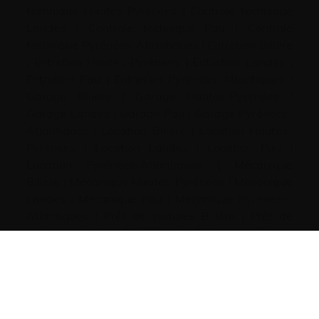
technique Hautes-Pyrénées
|
Controle technique
Landes
|
Controle technique Pau
|
Controle
technique Pyrénées-Atlantiques
|
Entretien Billère
|
Entretien Hautes-Pyrénées
|
Entretien Landes
|
Entretien Pau
|
Entretien Pyrénées-Atlantiques
|
Garage Billère
|
Garage Hautes-Pyrénées
|
Garage Landes
|
Garage Pau
|
Garage Pyrénées-
Atlantiques
|
Location Billère
|
Location Hautes-
Pyrénées
|
Location Landes
|
Location Pau
|
Location Pyrénées-Atlantiques
|
Mécanique
Billère
|
Mécanique Hautes-Pyrénées
|
Mécanique
Landes
|
Mécanique Pau
|
Mécanique Pyrénées-
Atlantiques
|
Prêt de voitures Billère
|
Prêt de
voitures Hautes-Pyrénées
|
Prêt de voitures
Landes
|
Prêt de voitures Pau
|
Prêt de voitures
Pyrénées-Atlantiques
|
Réparation Billère
|
Réparation Hautes-Pyrénées
|
Réparation Landes
|
Réparation Pau
|
Réparation Pyrénées-
Atlantiques
|
Services premium Billère
|
Services