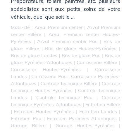
Préparateurs, tôliers, peintres, etc. plusieurs
spécialistes sont aux petits soins de votre
véhicule, quel que soit le …
Mots-clé :
Arval Premium center
|
Arval Premium
center Billère
|
Arval Premium center Hautes-
Pyrénées
|
Arval Premium center Pau
|
Bris de
glace Billère
|
Bris de glace Hautes-Pyrénées
|
Bris de glace Landes
|
Bris de glace Pau
|
Bris de
glace Pyrénées-Atlantiques
|
Carrosserie Billère
|
Carrosserie Hautes-Pyrénées
|
Carrosserie
Landes
|
Carrosserie Pau
|
Carrosserie Pyrénées-
Atlantiques
|
Controle technique Billère
|
Controle
technique Hautes-Pyrénées
|
Controle technique
Landes
|
Controle technique Pau
|
Controle
technique Pyrénées-Atlantiques
|
Entretien Billère
|
Entretien Hautes-Pyrénées
|
Entretien Landes
|
Entretien Pau
|
Entretien Pyrénées-Atlantiques
|
Garage Billère
|
Garage Hautes-Pyrénées
|