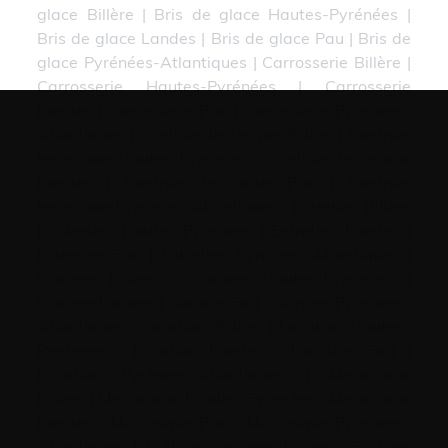
glace Billère
|
Bris de glace Hautes-Pyrénées
|
Bris de glace Landes
|
Bris de glace Pau
|
Bris de
glace Pyrénées-Atlantiques
|
Carrosserie Billère
|
Carrosserie Hautes-Pyrénées
|
Carrosserie
Landes
|
Carrosserie Pau
|
Carrosserie Pyrénées-
Atlantiques
|
Controle technique Billère
|
Controle
technique Hautes-Pyrénées
|
Controle technique
Landes
|
Controle technique Pau
|
Controle
technique Pyrénées-Atlantiques
|
Entretien Billère
|
Entretien Hautes-Pyrénées
|
Entretien Landes
|
Entretien Pau
|
Entretien Pyrénées-Atlantiques
|
Garage Billère
|
Garage Hautes-Pyrénées
|
Garage Landes
|
Garage Pau
|
Garage Pyrénées-
Atlantiques
|
Location Billère
|
Location Hautes-
Pyrénées
|
Location Landes
|
Location Pau
|
Location Pyrénées-Atlantiques
|
Mécanique
Billère
|
Mécanique Hautes-Pyrénées
|
Mécanique
Landes
|
Mécanique Pau
|
Mécanique Pyrénées-
Atlantiques
|
Prêt de voitures Billère
|
Prêt de