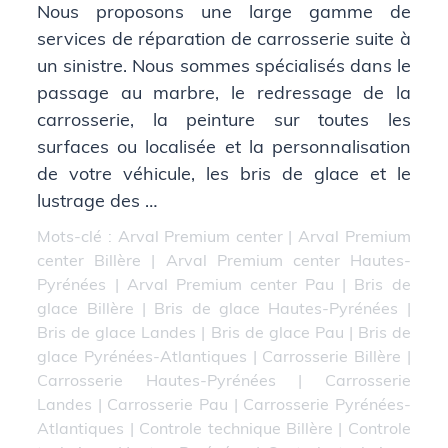
Nous proposons une large gamme de
services de réparation de carrosserie suite à
un sinistre. Nous sommes spécialisés dans le
passage au marbre, le redressage de la
carrosserie, la peinture sur toutes les
surfaces ou localisée et la personnalisation
de votre véhicule, les bris de glace et le
lustrage des …
Mots-clé :
Arval Premium center
|
Arval Premium
center Billère
|
Arval Premium center Hautes-
Pyrénées
|
Arval Premium center Pau
|
Bris de
glace Billère
|
Bris de glace Hautes-Pyrénées
|
Bris de glace Landes
|
Bris de glace Pau
|
Bris de
glace Pyrénées-Atlantiques
|
Carrosserie Billère
|
Carrosserie Hautes-Pyrénées
|
Carrosserie
Landes
|
Carrosserie Pau
|
Carrosserie Pyrénées-
Atlantiques
|
Controle technique Billère
|
Controle