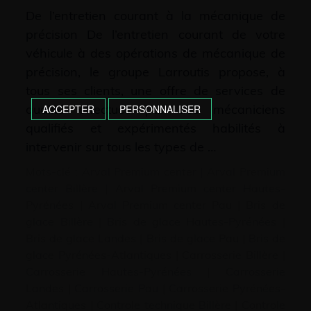
De l’entretien courant à la mécanique de
précision De l’entretien courant de votre
véhicule à des opérations de mécanique de
précision, le groupe Larroutis propose, à
tous ses clients, une offre de services de
qualité effectués par des mécaniciens
ACCEPTER
PERSONNALISER
qualifiés et expérimentés habilités à
intervenir sur tous les types de …
Mots-clé :
Arval Premium center
|
Arval Premium
center Billère
|
Arval Premium center Hautes-
Pyrénées
|
Arval Premium center Pau
|
Bris de
glace Billère
|
Bris de glace Hautes-Pyrénées
|
Bris de glace Landes
|
Bris de glace Pau
|
Bris de
glace Pyrénées-Atlantiques
|
Carrosserie Billère
|
Carrosserie Hautes-Pyrénées
|
Carrosserie
Landes
|
Carrosserie Pau
|
Carrosserie Pyrénées-
Atlantiques
|
Controle technique Billère
|
Controle