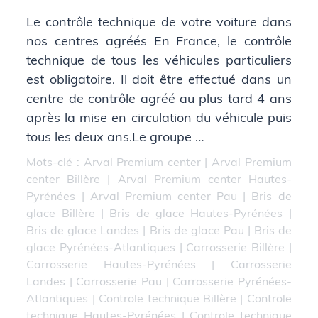
Le contrôle technique de votre voiture dans
nos centres agréés En France, le contrôle
technique de tous les véhicules particuliers
est obligatoire. Il doit être effectué dans un
centre de contrôle agréé au plus tard 4 ans
après la mise en circulation du véhicule puis
tous les deux ans.Le groupe …
Mots-clé :
Arval Premium center
|
Arval Premium
center Billère
|
Arval Premium center Hautes-
Pyrénées
|
Arval Premium center Pau
|
Bris de
glace Billère
|
Bris de glace Hautes-Pyrénées
|
Bris de glace Landes
|
Bris de glace Pau
|
Bris de
glace Pyrénées-Atlantiques
|
Carrosserie Billère
|
Carrosserie Hautes-Pyrénées
|
Carrosserie
Landes
|
Carrosserie Pau
|
Carrosserie Pyrénées-
Atlantiques
|
Controle technique Billère
|
Controle
technique Hautes-Pyrénées
|
Controle technique