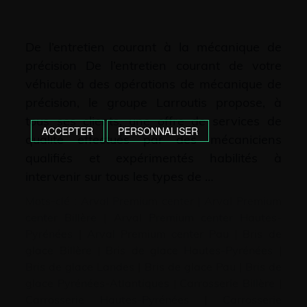
De l’entretien courant à la mécanique de
précision De l’entretien courant de votre
véhicule à des opérations de mécanique de
précision, le groupe Larroutis propose, à
tous ses clients, une offre de services de
ACCEPTER
PERSONNALISER
qualité effectués par des mécaniciens
qualifiés et expérimentés habilités à
intervenir sur tous les types de …
Mots-clé :
Arval Premium center
|
Arval Premium
center Billère
|
Arval Premium center Hautes-
Pyrénées
|
Arval Premium center Pau
|
Bris de
glace Billère
|
Bris de glace Hautes-Pyrénées
|
Bris de glace Landes
|
Bris de glace Pau
|
Bris de
glace Pyrénées-Atlantiques
|
Carrosserie Billère
|
Carrosserie Hautes-Pyrénées
|
Carrosserie