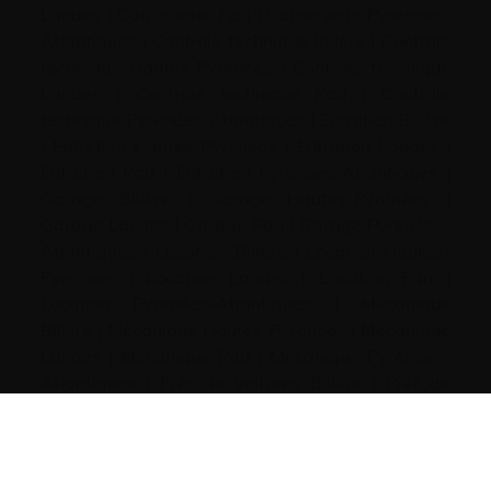
Landes
|
Carrosserie Pau
|
Carrosserie Pyrénées-
Atlantiques
|
Controle technique Billère
|
Controle
technique Hautes-Pyrénées
|
Controle technique
Landes
|
Controle technique Pau
|
Controle
technique Pyrénées-Atlantiques
|
Entretien Billère
|
Entretien Hautes-Pyrénées
|
Entretien Landes
|
Entretien Pau
|
Entretien Pyrénées-Atlantiques
|
Garage Billère
|
Garage Hautes-Pyrénées
|
Garage Landes
|
Garage Pau
|
Garage Pyrénées-
Atlantiques
|
Location Billère
|
Location Hautes-
Pyrénées
|
Location Landes
|
Location Pau
|
Location Pyrénées-Atlantiques
|
Mécanique
Billère
|
Mécanique Hautes-Pyrénées
|
Mécanique
Landes
|
Mécanique Pau
|
Mécanique Pyrénées-
Atlantiques
|
Prêt de voitures Billère
|
Prêt de
voitures Hautes-Pyrénées
|
Prêt de voitures
Landes
|
Prêt de voitures Pau
|
Prêt de voitures
Pyrénées-Atlantiques
|
Réparation Billère
|
Réparation Hautes-Pyrénées
|
Réparation Landes