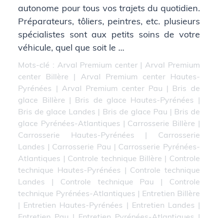
autonome pour tous vos trajets du quotidien.
Préparateurs, tôliers, peintres, etc. plusieurs
spécialistes sont aux petits soins de votre
véhicule, quel que soit le …
Mots-clé :
Arval Premium center
|
Arval Premium
center Billère
|
Arval Premium center Hautes-
Pyrénées
|
Arval Premium center Pau
|
Bris de
glace Billère
|
Bris de glace Hautes-Pyrénées
|
Bris de glace Landes
|
Bris de glace Pau
|
Bris de
glace Pyrénées-Atlantiques
|
Carrosserie Billère
|
Carrosserie Hautes-Pyrénées
|
Carrosserie
Landes
|
Carrosserie Pau
|
Carrosserie Pyrénées-
Atlantiques
|
Controle technique Billère
|
Controle
technique Hautes-Pyrénées
|
Controle technique
Landes
|
Controle technique Pau
|
Controle
technique Pyrénées-Atlantiques
|
Entretien Billère
|
Entretien Hautes-Pyrénées
|
Entretien Landes
|
Entretien Pau
|
Entretien Pyrénées-Atlantiques
|