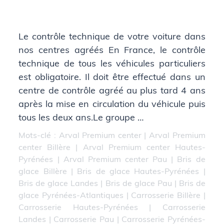
Le contrôle technique de votre voiture dans
nos centres agréés En France, le contrôle
technique de tous les véhicules particuliers
est obligatoire. Il doit être effectué dans un
centre de contrôle agréé au plus tard 4 ans
après la mise en circulation du véhicule puis
tous les deux ans.Le groupe …
Mots-clé :
Arval Premium center
|
Arval Premium
center Billère
|
Arval Premium center Hautes-
Pyrénées
|
Arval Premium center Pau
|
Bris de
glace Billère
|
Bris de glace Hautes-Pyrénées
|
Bris de glace Landes
|
Bris de glace Pau
|
Bris de
glace Pyrénées-Atlantiques
|
Carrosserie Billère
|
Carrosserie Hautes-Pyrénées
|
Carrosserie
Landes
|
Carrosserie Pau
|
Carrosserie Pyrénées-