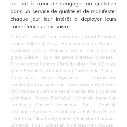
qui ont à cœur de s’engager au quotidien
dans un service de qualité et de manifester
chaque jour leur intérêt à déployer leurs
compétences pour suivre …
Mots-clé :
Arval Premium center
|
Arval Premium
center Billère
|
Arval Premium center Hautes-
Pyrénées
|
Arval Premium center Pau
|
Bris de
glace Billère
|
Bris de glace Hautes-Pyrénées
|
Bris de glace Landes
|
Bris de glace Pau
|
Bris de
glace Pyrénées-Atlantiques
|
Carrosserie Billère
|
Carrosserie Hautes-Pyrénées
|
Carrosserie
Landes
|
Carrosserie Pau
|
Carrosserie Pyrénées-
Atlantiques
|
Controle technique Billère
|
Controle
technique Hautes-Pyrénées
|
Controle technique
Landes
|
Controle technique Pau
|
Controle
technique Pyrénées-Atlantiques
|
Entretien Billère
|
Entretien Hautes-Pyrénées
|
Entretien Landes
|
Entretien Pau
|
Entretien Pyrénées-Atlantiques
|