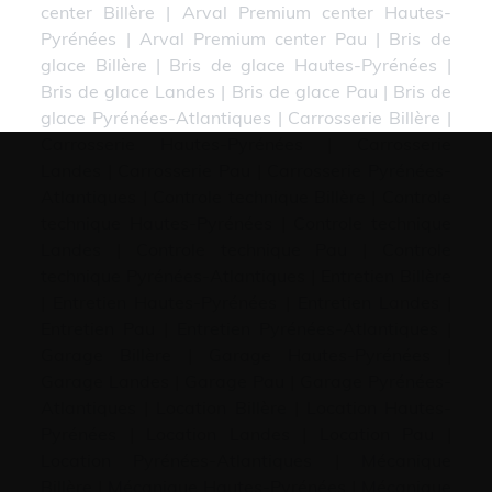
center Billère
|
Arval Premium center Hautes-
Pyrénées
|
Arval Premium center Pau
|
Bris de
glace Billère
|
Bris de glace Hautes-Pyrénées
|
Bris de glace Landes
|
Bris de glace Pau
|
Bris de
glace Pyrénées-Atlantiques
|
Carrosserie Billère
|
Carrosserie Hautes-Pyrénées
|
Carrosserie
Landes
|
Carrosserie Pau
|
Carrosserie Pyrénées-
Atlantiques
|
Controle technique Billère
|
Controle
technique Hautes-Pyrénées
|
Controle technique
Landes
|
Controle technique Pau
|
Controle
technique Pyrénées-Atlantiques
|
Entretien Billère
|
Entretien Hautes-Pyrénées
|
Entretien Landes
|
Entretien Pau
|
Entretien Pyrénées-Atlantiques
|
Garage Billère
|
Garage Hautes-Pyrénées
|
Garage Landes
|
Garage Pau
|
Garage Pyrénées-
Atlantiques
|
Location Billère
|
Location Hautes-
Pyrénées
|
Location Landes
|
Location Pau
|
Location Pyrénées-Atlantiques
|
Mécanique
Billère
|
Mécanique Hautes-Pyrénées
|
Mécanique