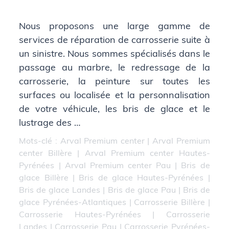
Nous proposons une large gamme de
services de réparation de carrosserie suite à
un sinistre. Nous sommes spécialisés dans le
passage au marbre, le redressage de la
carrosserie, la peinture sur toutes les
surfaces ou localisée et la personnalisation
de votre véhicule, les bris de glace et le
lustrage des …
Mots-clé :
Arval Premium center
|
Arval Premium
center Billère
|
Arval Premium center Hautes-
Pyrénées
|
Arval Premium center Pau
|
Bris de
glace Billère
|
Bris de glace Hautes-Pyrénées
|
Bris de glace Landes
|
Bris de glace Pau
|
Bris de
glace Pyrénées-Atlantiques
|
Carrosserie Billère
|
Carrosserie Hautes-Pyrénées
|
Carrosserie
Landes
|
Carrosserie Pau
|
Carrosserie Pyrénées-