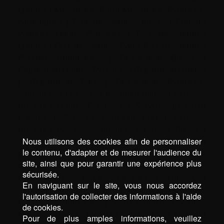
Landes
|
Mécanique Pau
|
Mécanique Pyrénées-
Atlantiques
|
Prêt de voitures Billère
|
Prêt de
voitures Hautes-Pyrénées
|
Prêt de voitures
Landes
|
Prêt de voitures Pau
|
Prêt de voitures
Pyrénées-Atlantiques
|
Réparation Billère
|
Réparation Hautes-Pyrénées
|
Réparation Landes
|
Réparation Pau
|
Réparation Pyrénées-
Atlantiques
|
Services premium Billère
|
Services
premium Hautes-Pyrénées
|
Services premium
Landes
|
Services premium Pau
|
Services
premium Pyrénées-Atlantiques
|
Tesla Billère
|
Nous utilisons des cookies afin de personnaliser
Tesla Hautes-Pyrénées
|
Tesla Landes
|
Tesla Pau
le contenu, d'adapter et de mesurer l'audience du
|
Tesla Pyrénées-Atlantiques
|
Vehicules
site, ainsi que pour garantir une expérience plus
électriques Billère
|
Vehicules électriques Hautes-
sécurisée.
Pyrénées
|
Vehicules électriques Landes
|
En naviguant sur le site, vous nous accordez
Vehicules électriques Pau
|
Vehicules électriques
l'autorisation de collecter des informations à l'aide
Pyrénées-Atlantiques
|
Voiture Billère
|
Voiture
de cookies.
Hautes-Pyrénées
|
Voiture Landes
|
Voiture Pau
|
Pour de plus amples informations, veuillez