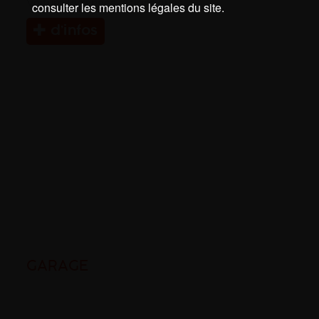
Voiture Pyrénées-Atlantiques
consulter les mentions légales du site.
d’infos
GARAGE