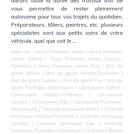
durant toute la durée des travaux afin de
vous permettre de rester pleinement
autonome pour tous vos trajets du quotidien.
Préparateurs, tôliers, peintres, etc. plusieurs
spécialistes sont aux petits soins de votre
véhicule, quel que soit le …
Mots-clé :
Arval Premium center
|
Arval Premium
center Billère
|
Arval Premium center Hautes-
Pyrénées
|
Arval Premium center Pau
|
Bris de
glace Billère
|
Bris de glace Hautes-Pyrénées
|
Bris de glace Landes
|
Bris de glace Pau
|
Bris de
glace Pyrénées-Atlantiques
|
Carrosserie Billère
|
Carrosserie Hautes-Pyrénées
|
Carrosserie
Landes
|
Carrosserie Pau
|
Carrosserie Pyrénées-
Atlantiques
|
Controle technique Billère
|
Controle
technique Hautes-Pyrénées
|
Controle technique
Landes
|
Controle technique Pau
|
Controle
technique Pyrénées-Atlantiques
|
Entretien Billère