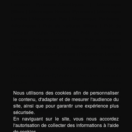
Location Pyrénées-Atlantiques
|
Mécanique
Billère
|
Mécanique Hautes-Pyrénées
|
Mécanique
Landes
|
Mécanique Pau
|
Mécanique Pyrénées-
Atlantiques
|
Prêt de voitures Billère
|
Prêt de
voitures Hautes-Pyrénées
|
Prêt de voitures
Landes
|
Prêt de voitures Pau
|
Prêt de voitures
Pyrénées-Atlantiques
|
Réparation Billère
|
Réparation Hautes-Pyrénées
|
Réparation Landes
|
Réparation Pau
|
Réparation Pyrénées-
Atlantiques
|
Services premium Billère
|
Services
premium Hautes-Pyrénées
|
Services premium
Landes
|
Services premium Pau
|
Services
premium Pyrénées-Atlantiques
|
Tesla Billère
|
Nous utilisons des cookies afin de personnaliser
Tesla Hautes-Pyrénées
|
Tesla Landes
|
Tesla Pau
le contenu, d'adapter et de mesurer l'audience du
|
Tesla Pyrénées-Atlantiques
|
Vehicules
site, ainsi que pour garantir une expérience plus
électriques Billère
|
Vehicules électriques Hautes-
sécurisée.
Pyrénées
|
Vehicules électriques Landes
|
En naviguant sur le site, vous nous accordez
l'autorisation de collecter des informations à l'aide
Vehicules électriques Pau
|
Vehicules électriques
de cookies.
Pyrénées-Atlantiques
|
Voiture Billère
|
Voiture