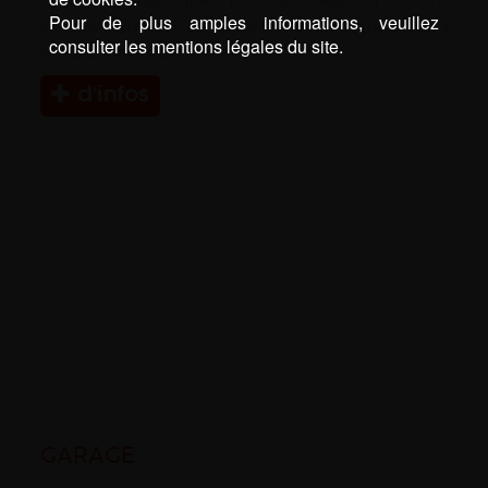
Pour de plus amples informations, veuillez
Hautes-Pyrénées
|
Voiture Landes
|
Voiture Pau
|
consulter les mentions légales du site.
Voiture Pyrénées-Atlantiques
d’infos
GARAGE