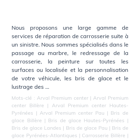
Nous proposons une large gamme de
services de réparation de carrosserie suite à
un sinistre. Nous sommes spécialisés dans le
passage au marbre, le redressage de la
carrosserie, la peinture sur toutes les
surfaces ou localisée et la personnalisation
de votre véhicule, les bris de glace et le
lustrage des …
Mots-clé :
Arval Premium center
|
Arval Premium
center Billère
|
Arval Premium center Hautes-
Pyrénées
|
Arval Premium center Pau
|
Bris de
glace Billère
|
Bris de glace Hautes-Pyrénées
|
Bris de glace Landes
|
Bris de glace Pau
|
Bris de
glace Pyrénées-Atlantiques
|
Carrosserie Billère
|