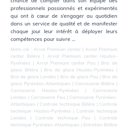
chance de compter dans son équipe des
professionnels passionnés et expérimentés
qui ont à cœur de s’engager au quotidien
dans un service de qualité et de manifester
chaque jour leur intérêt à déployer leurs
compétences pour suivre …
Mots-clé :
Arval Premium center
|
Arval Premium
center Billère
|
Arval Premium center Hautes-
Pyrénées
|
Arval Premium center Pau
|
Bris de
glace Billère
|
Bris de glace Hautes-Pyrénées
|
Bris de glace Landes
|
Bris de glace Pau
|
Bris de
glace Pyrénées-Atlantiques
|
Carrosserie Billère
|
Carrosserie Hautes-Pyrénées
|
Carrosserie
Landes
|
Carrosserie Pau
|
Carrosserie Pyrénées-
Atlantiques
|
Controle technique Billère
|
Controle
technique Hautes-Pyrénées
|
Controle technique
Landes
|
Controle technique Pau
|
Controle
technique Pyrénées-Atlantiques
|
Entretien Billère