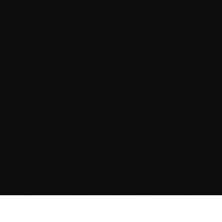
glace Pyrénées-Atlantiques
|
Carrosserie Billère
|
Carrosserie Hautes-Pyrénées
|
Carrosserie
Landes
|
Carrosserie Pau
|
Carrosserie Pyrénées-
Atlantiques
|
Controle technique Billère
|
Controle
technique Hautes-Pyrénées
|
Controle technique
Landes
|
Controle technique Pau
|
Controle
technique Pyrénées-Atlantiques
|
Entretien Billère
|
Entretien Hautes-Pyrénées
|
Entretien Landes
|
Entretien Pau
|
Entretien Pyrénées-Atlantiques
|
Garage Billère
|
Garage Hautes-Pyrénées
|
Garage Landes
|
Garage Pau
|
Garage Pyrénées-
Atlantiques
|
Location Billère
|
Location Hautes-
Pyrénées
|
Location Landes
|
Location Pau
|
Location Pyrénées-Atlantiques
|
Mécanique
Billère
|
Mécanique Hautes-Pyrénées
|
Mécanique
Landes
|
Mécanique Pau
|
Mécanique Pyrénées-
Atlantiques
|
Prêt de voitures Billère
|
Prêt de
voitures Hautes-Pyrénées
|
Prêt de voitures
Landes
|
Prêt de voitures Pau
|
Prêt de voitures