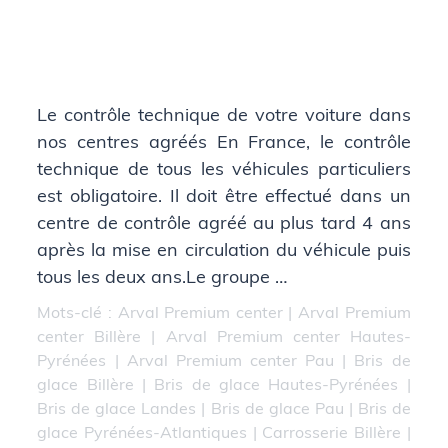
Le contrôle technique de votre voiture dans
nos centres agréés En France, le contrôle
technique de tous les véhicules particuliers
est obligatoire. Il doit être effectué dans un
centre de contrôle agréé au plus tard 4 ans
après la mise en circulation du véhicule puis
tous les deux ans.Le groupe …
Mots-clé :
Arval Premium center
|
Arval Premium
center Billère
|
Arval Premium center Hautes-
Pyrénées
|
Arval Premium center Pau
|
Bris de
glace Billère
|
Bris de glace Hautes-Pyrénées
|
Bris de glace Landes
|
Bris de glace Pau
|
Bris de
glace Pyrénées-Atlantiques
|
Carrosserie Billère
|