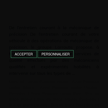
De l’entretien courant à la mécanique de
précision De l’entretien courant de votre
véhicule à des opérations de mécanique de
précision, le groupe Larroutis propose, à
tous ses clients, une offre de services de
ACCEPTER
PERSONNALISER
qualité effectués par des mécaniciens
qualifiés et expérimentés habilités à
intervenir sur tous les types de …
Mots-clé :
Arval Premium center
|
Arval Premium
center Billère
|
Arval Premium center Hautes-
Pyrénées
|
Arval Premium center Pau
|
Bris de
glace Billère
|
Bris de glace Hautes-Pyrénées
|
Bris de glace Landes
|
Bris de glace Pau
|
Bris de