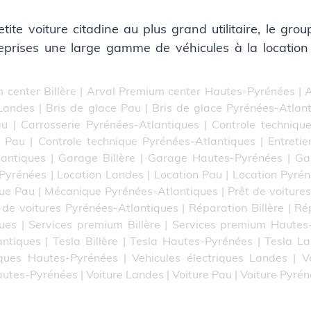
petite voiture citadine au plus grand utilitaire, le gr
eprises une large gamme de véhicules à la location
 center Billère
|
Arval Premium center Hautes-Pyrénées
|
A
 Landes
|
Bris de glace Pau
|
Bris de glace Pyrénées-Atlan
au
|
Carrosserie Pyrénées-Atlantiques
|
Controle technique
e Pau
|
Controle technique Pyrénées-Atlantiques
|
Entretie
lantiques
|
Garage Billère
|
Garage Hautes-Pyrénées
|
Ga
-Pyrénées
|
Location Landes
|
Location Pau
|
Location Pyrén
ue Pau
|
Mécanique Pyrénées-Atlantiques
|
Prêt de voitures
 de voitures Pyrénées-Atlantiques
|
Réparation Billère
|
Ré
ues
|
Services premium Billère
|
Services premium Hautes
antiques
|
Tesla Billère
|
Tesla Hautes-Pyrénées
|
Tesla L
iques Hautes-Pyrénées
|
Vehicules électriques Landes
|
V
autes-Pyrénées
|
Voiture Landes
|
Voiture Pau
|
Voiture Pyré