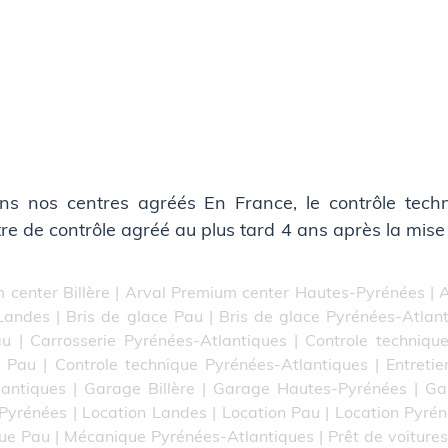
ns nos centres agréés En France, le contrôle techni
ntre de contrôle agréé au plus tard 4 ans après la mise
 center Billère
|
Arval Premium center Hautes-Pyrénées
|
A
 Landes
|
Bris de glace Pau
|
Bris de glace Pyrénées-Atlan
au
|
Carrosserie Pyrénées-Atlantiques
|
Controle technique
e Pau
|
Controle technique Pyrénées-Atlantiques
|
Entretie
lantiques
|
Garage Billère
|
Garage Hautes-Pyrénées
|
Ga
-Pyrénées
|
Location Landes
|
Location Pau
|
Location Pyrén
ue Pau
|
Mécanique Pyrénées-Atlantiques
|
Prêt de voitures