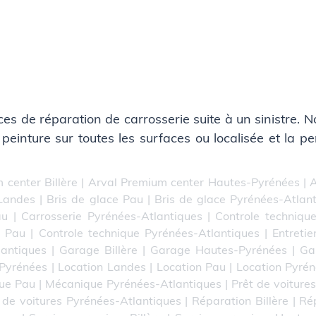
s de réparation de carrosserie suite à un sinistre. 
peinture sur toutes les surfaces ou localisée et la pe
 center Billère
|
Arval Premium center Hautes-Pyrénées
|
A
 Landes
|
Bris de glace Pau
|
Bris de glace Pyrénées-Atlan
au
|
Carrosserie Pyrénées-Atlantiques
|
Controle technique
e Pau
|
Controle technique Pyrénées-Atlantiques
|
Entretie
lantiques
|
Garage Billère
|
Garage Hautes-Pyrénées
|
Ga
-Pyrénées
|
Location Landes
|
Location Pau
|
Location Pyrén
ue Pau
|
Mécanique Pyrénées-Atlantiques
|
Prêt de voitures
 de voitures Pyrénées-Atlantiques
|
Réparation Billère
|
Ré