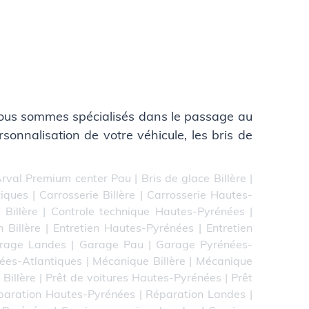
Nous sommes spécialisés dans le passage au
rsonnalisation de votre véhicule, les bris de
rval Premium center Pau
|
Bris de glace Billère
|
tiques
|
Carrosserie Billère
|
Carrosserie Hautes-
 Billère
|
Controle technique Hautes-Pyrénées
|
n Billère
|
Entretien Hautes-Pyrénées
|
Entretien
rage Landes
|
Garage Pau
|
Garage Pyrénées-
ées-Atlantiques
|
Mécanique Billère
|
Mécanique
 Billère
|
Prêt de voitures Hautes-Pyrénées
|
Prêt
paration Hautes-Pyrénées
|
Réparation Landes
|