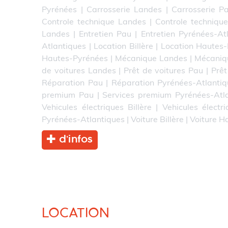
Pyrénées
|
Carrosserie Landes
|
Carrosserie P
Controle technique Landes
|
Controle techniqu
Landes
|
Entretien Pau
|
Entretien Pyrénées-At
Atlantiques
|
Location Billère
|
Location Hautes
Hautes-Pyrénées
|
Mécanique Landes
|
Mécaniq
de voitures Landes
|
Prêt de voitures Pau
|
Prêt
Réparation Pau
|
Réparation Pyrénées-Atlantiq
premium Pau
|
Services premium Pyrénées-Atl
Vehicules électriques Billère
|
Vehicules électr
Pyrénées-Atlantiques
|
Voiture Billère
|
Voiture H
d’infos
LOCATION