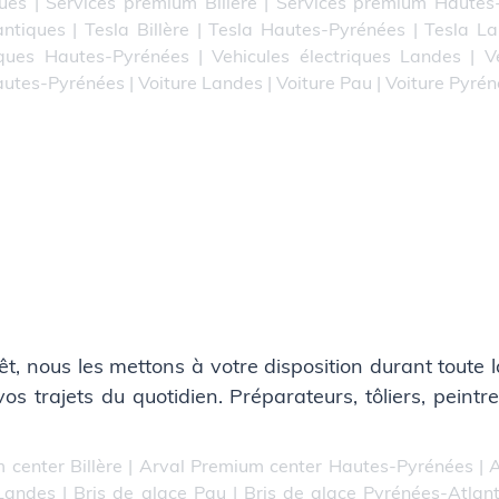
ues
|
Services premium Billère
|
Services premium Hautes
antiques
|
Tesla Billère
|
Tesla Hautes-Pyrénées
|
Tesla L
iques Hautes-Pyrénées
|
Vehicules électriques Landes
|
V
autes-Pyrénées
|
Voiture Landes
|
Voiture Pau
|
Voiture Pyré
t, nous les mettons à votre disposition durant toute
trajets du quotidien. Préparateurs, tôliers, peintres
 center Billère
|
Arval Premium center Hautes-Pyrénées
|
A
 Landes
|
Bris de glace Pau
|
Bris de glace Pyrénées-Atlan