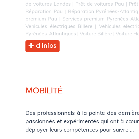
de voitures Landes
|
Prêt de voitures Pau
|
Prêt
Réparation Pau
|
Réparation Pyrénées-Atlantiq
premium Pau
|
Services premium Pyrénées-Atl
Vehicules électriques Billère
|
Vehicules électr
Pyrénées-Atlantiques
|
Voiture Billère
|
Voiture H
d’infos
MOBILITÉ
Des professionnels à la pointe des derniè
passionnés et expérimentés qui ont à cœur 
déployer leurs compétences pour suivre …