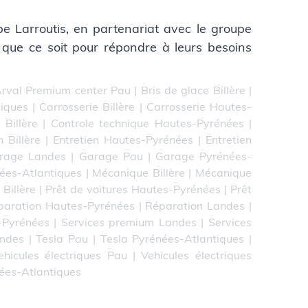
oupe Larroutis, en partenariat avec le groupe
 que ce soit pour répondre à leurs besoins
rval Premium center Pau
|
Bris de glace Billère
|
tiques
|
Carrosserie Billère
|
Carrosserie Hautes-
 Billère
|
Controle technique Hautes-Pyrénées
|
n Billère
|
Entretien Hautes-Pyrénées
|
Entretien
rage Landes
|
Garage Pau
|
Garage Pyrénées-
ées-Atlantiques
|
Mécanique Billère
|
Mécanique
 Billère
|
Prêt de voitures Hautes-Pyrénées
|
Prêt
paration Hautes-Pyrénées
|
Réparation Landes
|
-Pyrénées
|
Services premium Landes
|
Services
andes
|
Tesla Pau
|
Tesla Pyrénées-Atlantiques
|
ehicules électriques Pau
|
Vehicules électriques
nées-Atlantiques