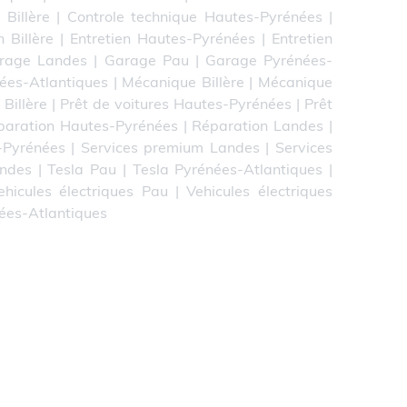
 Billère
|
Controle technique Hautes-Pyrénées
|
n Billère
|
Entretien Hautes-Pyrénées
|
Entretien
rage Landes
|
Garage Pau
|
Garage Pyrénées-
ées-Atlantiques
|
Mécanique Billère
|
Mécanique
 Billère
|
Prêt de voitures Hautes-Pyrénées
|
Prêt
paration Hautes-Pyrénées
|
Réparation Landes
|
-Pyrénées
|
Services premium Landes
|
Services
andes
|
Tesla Pau
|
Tesla Pyrénées-Atlantiques
|
ehicules électriques Pau
|
Vehicules électriques
nées-Atlantiques