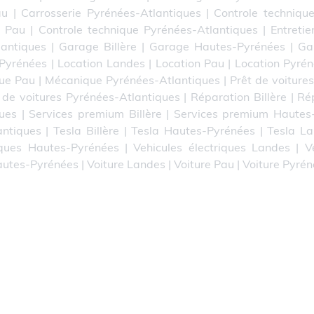
au
|
Carrosserie Pyrénées-Atlantiques
|
Controle technique
e Pau
|
Controle technique Pyrénées-Atlantiques
|
Entretie
lantiques
|
Garage Billère
|
Garage Hautes-Pyrénées
|
Ga
-Pyrénées
|
Location Landes
|
Location Pau
|
Location Pyrén
ue Pau
|
Mécanique Pyrénées-Atlantiques
|
Prêt de voitures
 de voitures Pyrénées-Atlantiques
|
Réparation Billère
|
Ré
ues
|
Services premium Billère
|
Services premium Hautes
antiques
|
Tesla Billère
|
Tesla Hautes-Pyrénées
|
Tesla L
iques Hautes-Pyrénées
|
Vehicules électriques Landes
|
V
autes-Pyrénées
|
Voiture Landes
|
Voiture Pau
|
Voiture Pyré