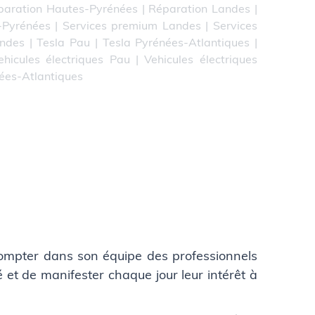
paration Hautes-Pyrénées
|
Réparation Landes
|
-Pyrénées
|
Services premium Landes
|
Services
andes
|
Tesla Pau
|
Tesla Pyrénées-Atlantiques
|
ehicules électriques Pau
|
Vehicules électriques
nées-Atlantiques
compter dans son équipe des professionnels
et de manifester chaque jour leur intérêt à