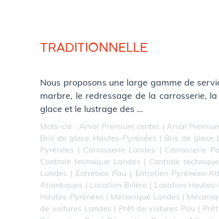
TRADITIONNELLE
Nous proposons une large gamme de service
marbre, le redressage de la carrosserie, la 
glace et le lustrage des …
Mots-clé :
Arval Premium center
|
Arval Premium
Bris de glace Hautes-Pyrénées
|
Bris de glace
Pyrénées
|
Carrosserie Landes
|
Carrosserie P
Controle technique Landes
|
Controle techniqu
Landes
|
Entretien Pau
|
Entretien Pyrénées-At
Atlantiques
|
Location Billère
|
Location Hautes
Hautes-Pyrénées
|
Mécanique Landes
|
Mécaniq
de voitures Landes
|
Prêt de voitures Pau
|
Prêt