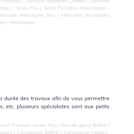
-Pyrénées
|
Services premium Landes
|
Services
andes
|
Tesla Pau
|
Tesla Pyrénées-Atlantiques
|
ehicules électriques Pau
|
Vehicules électriques
nées-Atlantiques
 la durée des travaux afin de vous permettre
, etc. plusieurs spécialistes sont aux petits
rval Premium center Pau
|
Bris de glace Billère
|
tiques
|
Carrosserie Billère
|
Carrosserie Hautes-