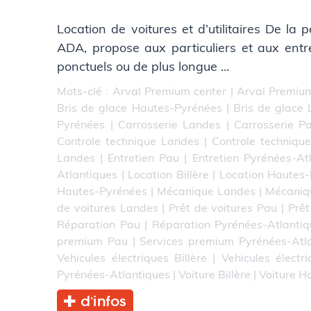
Location de voitures et d’utilitaires De la 
ADA, propose aux particuliers et aux entr
ponctuels ou de plus longue …
Mots-clé :
Arval Premium center
|
Arval Premium
Bris de glace Hautes-Pyrénées
|
Bris de glace
Pyrénées
|
Carrosserie Landes
|
Carrosserie P
Controle technique Landes
|
Controle techniqu
Landes
|
Entretien Pau
|
Entretien Pyrénées-At
Atlantiques
|
Location Billère
|
Location Hautes
Hautes-Pyrénées
|
Mécanique Landes
|
Mécaniq
de voitures Landes
|
Prêt de voitures Pau
|
Prêt
Réparation Pau
|
Réparation Pyrénées-Atlantiq
premium Pau
|
Services premium Pyrénées-Atl
Vehicules électriques Billère
|
Vehicules électr
Pyrénées-Atlantiques
|
Voiture Billère
|
Voiture H
d’infos