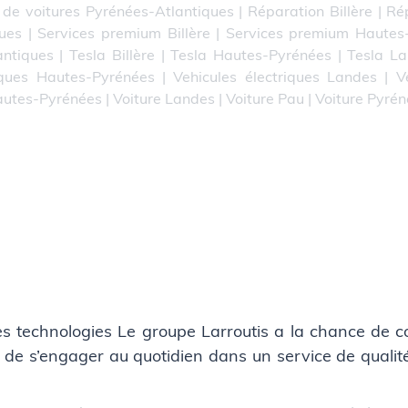
 de voitures Pyrénées-Atlantiques
|
Réparation Billère
|
Ré
ues
|
Services premium Billère
|
Services premium Hautes
antiques
|
Tesla Billère
|
Tesla Hautes-Pyrénées
|
Tesla L
iques Hautes-Pyrénées
|
Vehicules électriques Landes
|
V
autes-Pyrénées
|
Voiture Landes
|
Voiture Pau
|
Voiture Pyré
res technologies Le groupe Larroutis a la chance de 
de s’engager au quotidien dans un service de qualité 