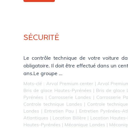
SÉCURITÉ
Le contrôle technique de votre voiture da
obligatoire. Il doit être effectué dans un ce
ans.Le groupe …
Mots-clé :
Arval Premium center
|
Arval Premium
Bris de glace Hautes-Pyrénées
|
Bris de glace
Pyrénées
|
Carrosserie Landes
|
Carrosserie P
Controle technique Landes
|
Controle techniqu
Landes
|
Entretien Pau
|
Entretien Pyrénées-At
Atlantiques
|
Location Billère
|
Location Hautes
Hautes-Pyrénées
|
Mécanique Landes
|
Mécaniq