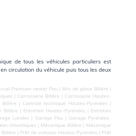
que de tous les véhicules particuliers est
 en circulation du véhicule puis tous les deux
rval Premium center Pau
|
Bris de glace Billère
|
tiques
|
Carrosserie Billère
|
Carrosserie Hautes-
 Billère
|
Controle technique Hautes-Pyrénées
|
n Billère
|
Entretien Hautes-Pyrénées
|
Entretien
rage Landes
|
Garage Pau
|
Garage Pyrénées-
ées-Atlantiques
|
Mécanique Billère
|
Mécanique
 Billère
|
Prêt de voitures Hautes-Pyrénées
|
Prêt